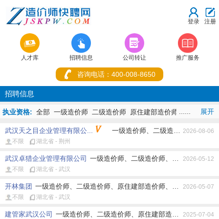
登录
注册



人才库
招聘信息
公司转让
推广服务
咨询电话：400-008-8650
招聘信息
......
展开
执业资格:
全部
一级造价师
二级造价师
原住建部造价师
原水利部造
价师
原交通部造价师
原造价员
其它造价师
造价+建造
武汉天之目企业管理有限公...
一级造价师、二级造价师、原住建
师
造价+监理师
2026-08-06
不限
湖北省 - 荆州
地址:
全部
重庆市
湖北省
北京市
上海市
天津市
河北省
山西省
内蒙古
辽宁省
吉林省
黑龙江省
江苏省
浙江省
安徽省
福建
武汉卓猎企业管理有限公司
一级造价师、二级造价师、原住建部造价师
2026-05-12
省
江西省
山东省
河南省
湖南省
广东省
广西
海南省
四川
不限
湖北省 - 武汉
省
贵州省
云南省
西藏
陕西省
甘肃省
青海省
宁夏
新疆
香
港
澳门
台湾省
开林集团
一级造价师、二级造价师、原住建部造价师、原水利部造价师
2026-05-07
不限
湖北省 - 武汉
工作性质:
全部
不限
全职
兼职
建管家武汉公司
一级造价师、二级造价师、原住建部造价师、原水利部
2025-07-04