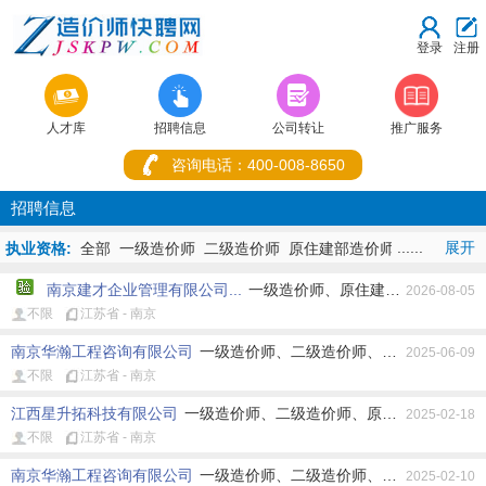
登录
注册



人才库
招聘信息
公司转让
推广服务
咨询电话：400-008-8650
招聘信息
......
展开
执业资格:
全部
一级造价师
二级造价师
原住建部造价师
原水利部造
价师
原交通部造价师
原造价员
其它造价师
造价+建造
南京建才企业管理有限公司...
一级造价师、原住建部造价师、其
师
造价+监理师
2026-08-05
不限
江苏省 - 南京
地址:
全部
重庆市
湖北省
北京市
上海市
天津市
河北省
山西省
内蒙古
辽宁省
吉林省
黑龙江省
江苏省
浙江省
安徽省
福建
南京华瀚工程咨询有限公司
一级造价师、二级造价师、原住建部造价师
2025-06-09
省
江西省
山东省
河南省
湖南省
广东省
广西
海南省
四川
不限
江苏省 - 南京
省
贵州省
云南省
西藏
陕西省
甘肃省
青海省
宁夏
新疆
香
港
澳门
台湾省
江西星升拓科技有限公司
一级造价师、二级造价师、原住建部造价师、
2025-02-18
不限
江苏省 - 南京
工作性质:
全部
不限
全职
兼职
南京华瀚工程咨询有限公司
一级造价师、二级造价师、原住建部造价师
2025-02-10