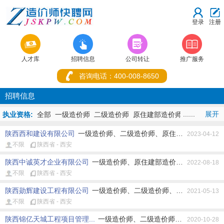
登录
注册



人才库
招聘信息
公司转让
推广服务
咨询电话：400-008-8650
招聘信息
......
展开
执业资格:
全部
一级造价师
二级造价师
原住建部造价师
原水利部造
价师
原交通部造价师
原造价员
其它造价师
造价+建造
陕西西和建设有限公司
一级造价师、二级造价师、原住建部造价师、原
师
造价+监理师
2023-04-12
不限
陕西省 - 西安
地址:
全部
重庆市
湖北省
北京市
上海市
天津市
河北省
山西省
内蒙古
辽宁省
吉林省
黑龙江省
江苏省
浙江省
安徽省
福建
陕西中诚英才企业有限公司
一级造价师、原住建部造价师、原水利部造
2022-08-18
省
江西省
山东省
河南省
湖南省
广东省
广西
海南省
四川
不限
陕西省 - 西安
省
贵州省
云南省
西藏
陕西省
甘肃省
青海省
宁夏
新疆
香
港
澳门
台湾省
陕西勋辉建设工程有限公司
一级造价师、二级造价师、原住建部造价师
2021-05-13
不限
陕西省 - 西安
工作性质:
全部
不限
全职
兼职
陕西锦亿天城工程项目管理...
一级造价师、二级造价师、原住建部造价
2020-10-28