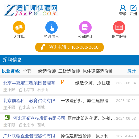
登录
注册



人才库
招聘信息
公司转让
推广服务
咨询电话：400-008-8650
招聘信息
......
展开
执业资格:
全部
一级造价师
二级造价师
原住建部造价师
原水利部造
价师
原交通部造价师
原造价员
其它造价师
造价+建造
北京丰嘉宏工程项目管理有...
一级造价师、原住建部造价师、原
师
造价+监理师
2026-08-04
不限
北京市 - 石景山
地址:
全部
重庆市
湖北省
北京市
上海市
天津市
河北省
山西省
内蒙古
辽宁省
吉林省
黑龙江省
江苏省
浙江省
安徽省
福建
北京前程科工教育咨询有限...
一级造价师、原住建部造价师、原水利部
2025-10-21
省
江西省
山东省
河南省
湖南省
广东省
广西
海南省
四川
不限
北京市 - 西城
省
贵州省
云南省
西藏
陕西省
甘肃省
青海省
宁夏
新疆
香
港
澳门
台湾省
河北富佰科技发展有限公司
原住建部造价师、造价+建造师、造价
2024-06-03
不限
北京市 - 西城
工作性质:
全部
不限
全职
兼职
广州联强企业管理咨询有限...
原住建部造价师、原水利部造价师、原交
2023-04-20