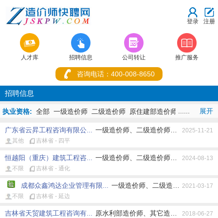
登录
注册



人才库
招聘信息
公司转让
推广服务
咨询电话：400-008-8650
招聘信息
......
展开
执业资格:
全部
一级造价师
二级造价师
原住建部造价师
原水利部造
价师
原交通部造价师
原造价员
其它造价师
造价+建造
广东省云昇工程咨询有限公...
一级造价师、二级造价师、原住建部造价
师
造价+监理师
2025-11-21
其他
吉林省 - 四平
地址:
全部
重庆市
湖北省
北京市
上海市
天津市
河北省
山西省
内蒙古
辽宁省
吉林省
黑龙江省
江苏省
浙江省
安徽省
福建
恒越阳（重庆）建筑工程咨...
一级造价师、二级造价师、原住建部造价
2024-08-13
省
江西省
山东省
河南省
湖南省
广东省
广西
海南省
四川
不限
吉林省 - 通化
省
贵州省
云南省
西藏
陕西省
甘肃省
青海省
宁夏
新疆
香
港
澳门
台湾省
成都众鑫鸿达企业管理有限...
一级造价师、二级造价师、原住建
2021-03-17
不限
吉林省 - 延边
工作性质:
全部
不限
全职
兼职
吉林省天贸建筑工程咨询有...
原水利部造价师、其它造价师、造价+建
2018-06-27